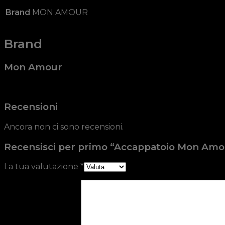
Brand
MON AMOUR
Brand
Mon Amour
Recensioni
Ancora non ci sono recensioni.
Recensisci per primo “Accappatoio Mon Amour
La tua valutazione
*