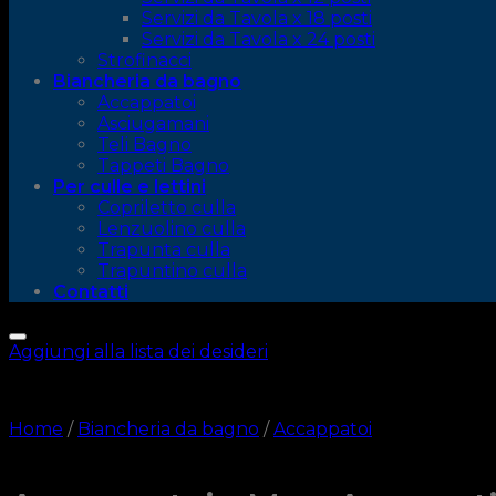
Servizi da Tavola x 18 posti
Servizi da Tavola x 24 posti
Strofinacci
Biancheria da bagno
Accappatoi
Asciugamani
Teli Bagno
Tappeti Bagno
Per culle e lettini
Copriletto culla
Lenzuolino culla
Trapunta culla
Trapuntino culla
Contatti
Aggiungi alla lista dei desideri
Home
/
Biancheria da bagno
/
Accappatoi