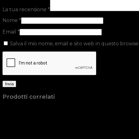
La tua recensione
*
Nome
*
Email
*
Salva il mio nome, email e sito web in questo brows
Prodotti correlati