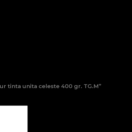
 tinta unita celeste 400 gr. TG.M”