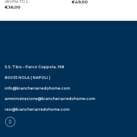
idrofila TG.L
€
49,00
€
36,00
S.S. 7 bis – Parco Coppola, 168
80035 NOLA ( NAPOLI )
info@biancheriarredohome.com
amministrazione@biancheriarredohome.com
resi@biancheriarredohome.com