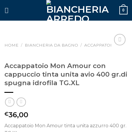
Skip
0
to
content
HOME
/
BIANCHERIA DA BAGNO
/
ACCAPPATOI
Aggiungi
alla lista
dei
Accappatoio Mon Amour con
desideri
cappuccio tinta unita avio 400 gr.di
spugna idrofila TG.XL
36,00
€
Accappatoio Mon Amour tinta unita azzurro 400 gr.