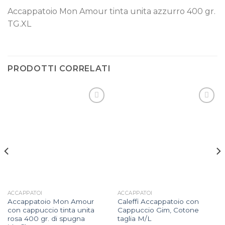
Accappatoio Mon Amour tinta unita azzurro 400 gr.
TG.XL
PRODOTTI CORRELATI
Aggiungi
Aggiungi
alla lista
alla lista
dei
dei
desideri
desideri
ACCAPPATOI
ACCAPPATOI
Accappatoio Mon Amour
Caleffi Accappatoio con
con cappuccio tinta unita
Cappuccio Gim, Cotone
rosa 400 gr. di spugna
taglia M/L