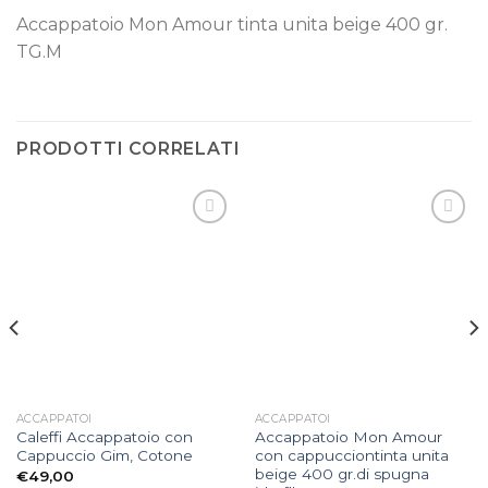
Accappatoio Mon Amour tinta unita beige 400 gr.
TG.M
PRODOTTI CORRELATI
Aggiungi
Aggiungi
alla lista
alla lista
dei
dei
desideri
desideri
ACCAPPATOI
ACCAPPATOI
Caleffi Accappatoio con
Accappatoio Mon Amour
Cappuccio Gim, Cotone
con cappucciontinta unita
beige 400 gr.di spugna
€
49,00