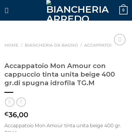
Skip
0
to
content
HOME
/
BIANCHERIA DA BAGNO
/
ACCAPPATOI
Aggiungi
alla lista
dei
Accappatoio Mon Amour con
desideri
cappuccio tinta unita beige 400
gr.di spugna idrofila TG.M
36,00
€
Accappatoio Mon Amour tinta unita beige 400 gr.