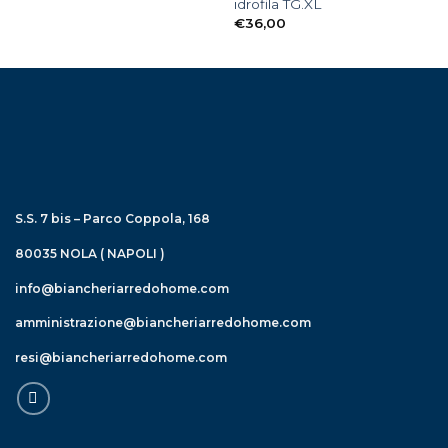
idrofila TG.XL
€
36,00
S.S. 7 bis – Parco Coppola, 168
80035 NOLA ( NAPOLI )
info@biancheriarredohome.com
amministrazione@biancheriarredohome.com
resi@biancheriarredohome.com