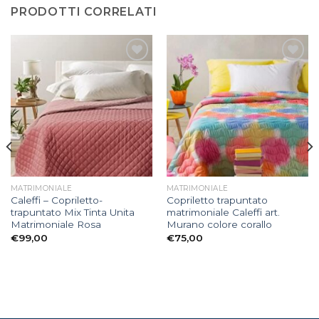
PRODOTTI CORRELATI
Aggiungi
Aggiungi
alla lista
alla lista
dei
dei
desideri
desideri
MATRIMONIALE
MATRIMONIALE
Caleffi – Copriletto-
Copriletto trapuntato
trapuntato Mix Tinta Unita
matrimoniale Caleffi art.
Matrimoniale Rosa
Murano colore corallo
€
99,00
€
75,00