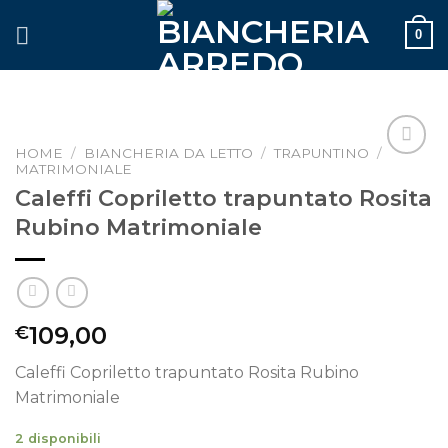
Skip
0
to
content
HOME
/
BIANCHERIA DA LETTO
/
TRAPUNTINO
/
MATRIMONIALE
Aggiungi
alla lista
Caleffi Copriletto trapuntato Rosita
dei
Rubino Matrimoniale
desideri
109,00
€
Caleffi Copriletto trapuntato Rosita Rubino
Matrimoniale
2 disponibili