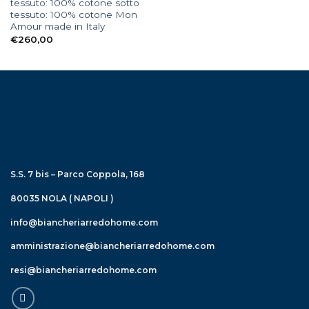
tessuto: 100% cotone sotto
tessuto: 100% cotone Mon
Amour made in Italy
€
260,00
S.S. 7 bis – Parco Coppola, 168
80035 NOLA ( NAPOLI )
info@biancheriarredohome.com
amministrazione@biancheriarredohome.com
resi@biancheriarredohome.com