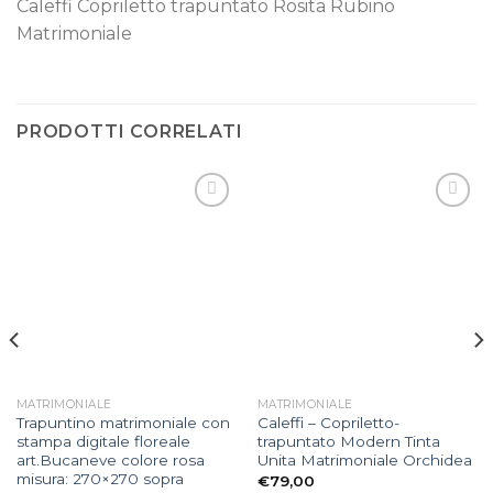
Caleffi Copriletto trapuntato Rosita Rubino
Matrimoniale
PRODOTTI CORRELATI
Aggiungi
Aggiungi
alla lista
alla lista
dei
dei
desideri
desideri
MATRIMONIALE
MATRIMONIALE
Trapuntino matrimoniale con
Caleffi – Copriletto-
stampa digitale floreale
trapuntato Modern Tinta
art.Bucaneve colore rosa
Unita Matrimoniale Orchidea
misura: 270×270 sopra
€
79,00