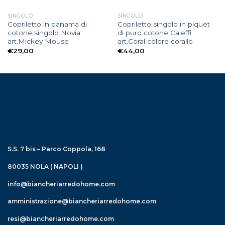
SINGOLO
SINGOLO
Copriletto in panama di
Copriletto singolo in piquet
cotone singolo Novia
di puro cotone Caleffi
art.Mickey Mouse
art.Coral colore corallo
€
29,00
€
44,00
S.S. 7 bis – Parco Coppola, 168
80035 NOLA ( NAPOLI )
info@biancheriarredohome.com
amministrazione@biancheriarredohome.com
resi@biancheriarredohome.com