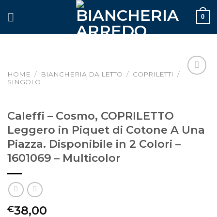
Skip
0
to
content
HOME
/
BIANCHERIA DA LETTO
/
COPRILETTI
/
SINGOLO
Aggiungi
alla lista
dei
desideri
Caleffi – Cosmo, COPRILETTO
Leggero in Piquet di Cotone A Una
Piazza. Disponibile in 2 Colori –
1601069 – Multicolor
38,00
€