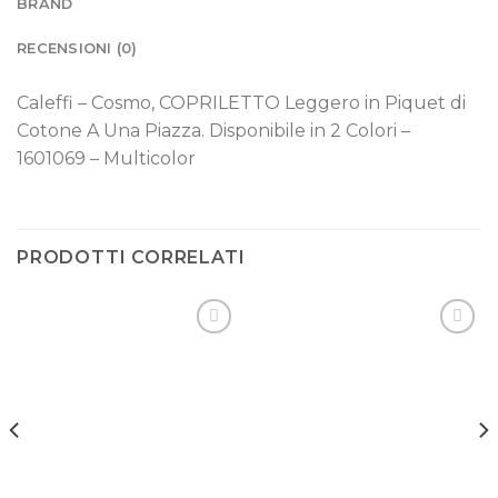
BRAND
RECENSIONI (0)
Caleffi – Cosmo, COPRILETTO Leggero in Piquet di
Cotone A Una Piazza. Disponibile in 2 Colori –
1601069 – Multicolor
PRODOTTI CORRELATI
Aggiungi
Aggiungi
alla lista
alla lista
dei
dei
desideri
desideri