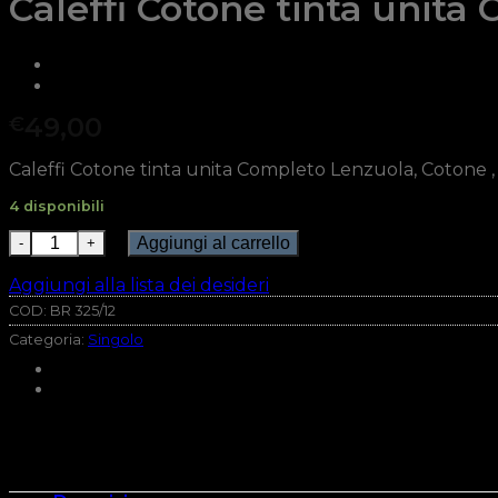
Caleffi Cotone tinta unita
49,00
€
Caleffi Cotone tinta unita Completo Lenzuola, Cotone , Ar
4 disponibili
Caleffi Cotone tinta unita Completo Lenzuola, Cotone ,
Aggiungi al carrello
Aggiungi alla lista dei desideri
COD:
BR 325/12
Categoria:
Singolo