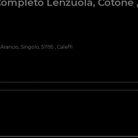
 Completo Lenzuola, Cotone 
ancio, Singolo, 51195 , Caleffi
 Aranc quantità