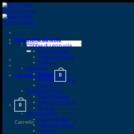
Skip
to
content
Biancheria da letto
Cerca:
Coppia di Lenzuola
Matrimoniale
Piazza e Mezza
Singolo
Copriletti
Matrimoniale
0
Carrello /
€
0,00
Piazza e Mezza
Singolo
Coprimaterasso
Matrimoniale
Piazza e Mezza
0
Singolo
Copripiumini
Matrimoniale
Carrello
Piazza e Mezza
Singolo