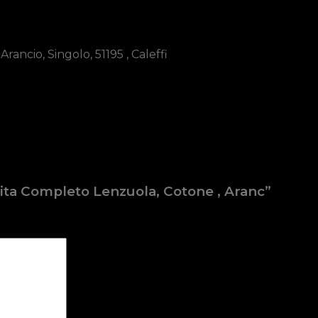
ancio, Singolo, 51195 , Caleffi
nita Completo Lenzuola, Cotone , Aranc”