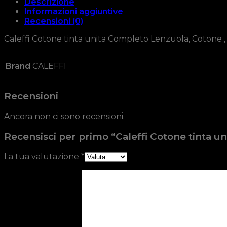
Descrizione
Informazioni aggiuntive
Recensioni (0)
Caleffi Cotone tinta unita Completo Lenzuola, Cotone , Ar
Brand
CALEFFI
Recensioni
Ancora non ci sono recensioni.
Recensisci per primo “Caleffi Cotone tinta u
La tua valutazione
*