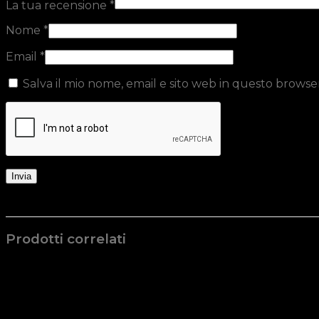
La tua recensione
*
Nome
*
Email
*
Salva il mio nome, email e sito web in questo brows
Prodotti correlati