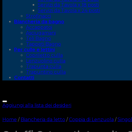
Servizi da Tavola x 18 posti
Servizi da Tavola x 24 posti
Strofinacci
Biancheria da bagno
Accappatoi
Asciugamani
Teli Bagno
Tappeti Bagno
Per culle e lettini
Copriletto culla
Lenzuolino culla
Trapunta culla
Trapuntino culla
Contatti
Aggiungi alla lista dei desideri
Home
/
Biancheria da letto
/
Coppia di Lenzuola
/
Singo