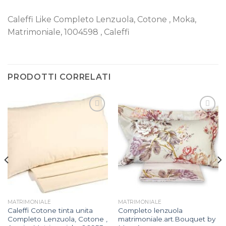
Caleffi Like Completo Lenzuola, Cotone , Moka,
Matrimoniale, 1004598 , Caleffi
PRODOTTI CORRELATI
Aggiungi
Aggiungi
alla lista
alla lista
dei
dei
desideri
desideri
MATRIMONIALE
MATRIMONIALE
Caleffi Cotone tinta unita
Completo lenzuola
Completo Lenzuola, Cotone ,
matrimoniale.art.Bouquet by