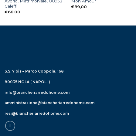
Avorio, Matrimoniale, 00953 ,
Mon Amour
Caleffi
€
89,00
€
68,00
S.S. 7 bis – Parco Coppola, 168
80035 NOLA ( NAPOLI )
info@biancheriarredohome.com
amministrazione@biancheriarredohome.com
resi@biancheriarredohome.com