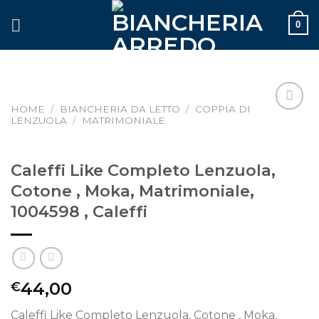
Skip
0
to
content
HOME
/
BIANCHERIA DA LETTO
/
COPPIA DI
LENZUOLA
/
MATRIMONIALE
Aggiungi
alla lista
dei
desideri
Caleffi Like Completo Lenzuola,
Cotone , Moka, Matrimoniale,
1004598 , Caleffi
44,00
€
Caleffi Like Completo Lenzuola, Cotone , Moka,