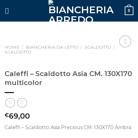
Skip
0
to
content
HOME
/
BIANCHERIA DA LETTO
/
SCALDOTTO
/
SCALDOTTO
Aggiungi
alla lista
dei
desideri
Caleffi – Scaldotto Asia CM. 130X170
multicolor
69,00
€
Caleffi – Scaldotto Asia Precious CM. 130X170 Ambra