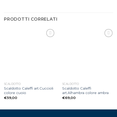
PRODOTTI CORRELATI
Aggiungi
Aggiungi
alla lista
alla lista
dei
dei
desideri
desideri
SCALDOTTO
SCALDOTTO
Scaldotto Caleffi art.Cuccioli
Scaldotto Caleffi
colore cuoio
art.Alhambra colore ambra
€
59,00
€
69,00