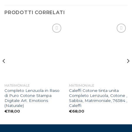
PRODOTTI CORRELATI
Aggiungi
Aggiungi
alla lista
alla lista
dei
dei
desideri
desideri
MATRIMONIALE
MATRIMONIALE
Completo Lenzuola in Raso
Caleffi Cotone tinta unita
di Puro Cotone Stampa
Completo Lenzuola, Cotone ,
Digitale Art. Emotions
Sabbia, Matrimoniale, 76384 ,
(Naturale)
Caleffi
€
118,00
€
68,00