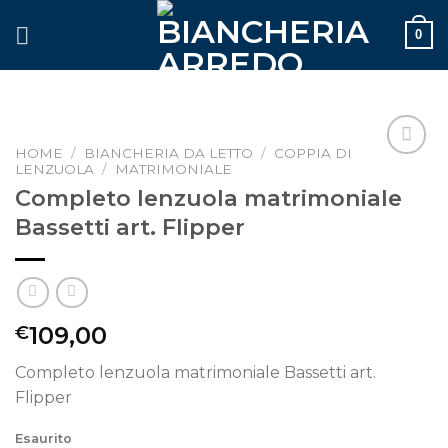
Skip
0
to
content
HOME
/
BIANCHERIA DA LETTO
/
COPPIA DI
LENZUOLA
/
MATRIMONIALE
Aggiungi
alla lista
Completo lenzuola matrimoniale
dei
Bassetti art. Flipper
desideri
109,00
€
Completo lenzuola matrimoniale Bassetti art.
Flipper
Esaurito