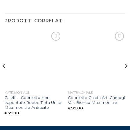
PRODOTTI CORRELATI
Aggiungi
Aggiungi
alla lista
alla lista
dei
dei
desideri
desideri
MATRIMONIALE
MATRIMONIALE
Caleffi – Copriletto-non-
Copriletto Caleffi Art. Camogli
trapuntato Rodeo Tinta Unita
Var. Bionco Matrimoniale
Matrimoniale Antracite
€
99,00
€
59,00