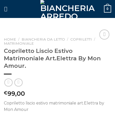
Skip
0
to
content
HOME
/
BIANCHERIA DA LETTO
/
COPRILETTI
/
MATRIMONIALE
Aggiungi
alla lista
Copriletto Liscio Estivo
dei
Matrimoniale Art.Elettra By Mon
desideri
Amour.
99,00
€
Copriletto liscio estivo matrimoniale art.Elettra by
Mon Amour