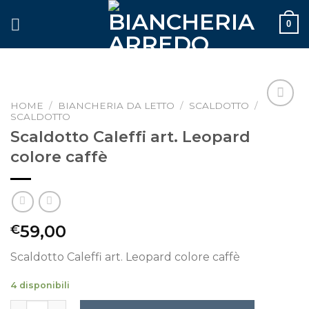
Skip
0
to
content
HOME
/
BIANCHERIA DA LETTO
/
SCALDOTTO
/
SCALDOTTO
Aggiungi
alla lista
Scaldotto Caleffi art. Leopard
dei
colore caffè
desideri
59,00
€
Scaldotto Caleffi art. Leopard colore caffè
4 disponibili
Scaldotto Caleffi art. Leopard colore caffè quantità