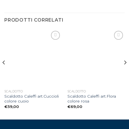
PRODOTTI CORRELATI
Aggiungi
Aggiungi
alla lista
alla lista
dei
dei
desideri
desideri
SCALDOTTO
SCALDOTTO
Scaldotto Caleffi art.Cuccioli
Scaldotto Caleffi art.Flora
colore cuoio
colore rosa
€
59,00
€
69,00