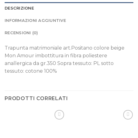
DESCRIZIONE
INFORMAZIONI AGGIUNTIVE
RECENSIONI (0)
Trapunta matrimoniale art.Positano colore beige
Mon Amour imbottitura in fibra poliestere
anallergica da gr.350 Sopra tessuto: PL sotto
tessuto: cotone 100%
PRODOTTI CORRELATI
Aggiungi
Aggiungi
alla lista
alla lista
dei
dei
desideri
desideri