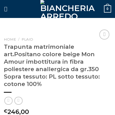
Skip
0
to
content
HOME
/
PLAID
Aggiungi
Trapunta matrimoniale
alla lista
art.Positano colore beige Mon
dei
desideri
Amour imbottitura in fibra
poliestere anallergica da gr.350
Sopra tessuto: PL sotto tessuto:
cotone 100%
246,00
€