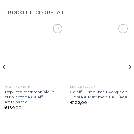
PRODOTTI CORRELATI
Aggiungi
Aggiungi
alla lista
alla lista
dei
dei
desideri
desideri
MATRIMONIALE
MATRIMONIALE
Trapunta matrimoniale in
Caleffi – Trapunta Evergreen
puro cotone Caleffi
Floreale Matrimoniale Giada
art.Dinamic
€
122,00
€
139,00