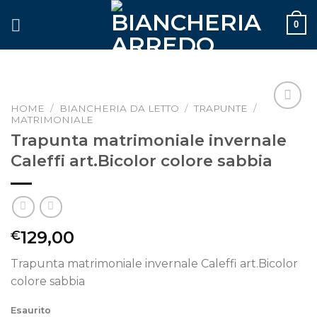
Skip
0
to
content
HOME
/
BIANCHERIA DA LETTO
/
TRAPUNTE
/
MATRIMONIALE
Aggiungi
alla lista
Trapunta matrimoniale invernale
dei
Caleffi art.Bicolor colore sabbia
desideri
129,00
€
Trapunta matrimoniale invernale Caleffi art.Bicolor
colore sabbia
Esaurito