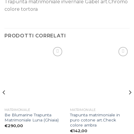
Trapunta matrimoniale invernale Gabel art.Chromo
colore tortora
PRODOTTI CORRELATI
Aggiungi
Aggiungi
alla lista
alla lista
dei
dei
desideri
desideri
MATRIMONIALE
MATRIMONIALE
Be Blumarine Trapunta
Trapunta matrimoniale in
Matrimoniale Luna (Ghiaia)
puro cotone art.Check
colore ambra
€
290,00
€
142,00