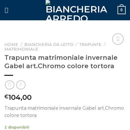
Skip
0
to
content
HOME
/
BIANCHERIA DA LETTO
/
TRAPUNTE
/
MATRIMONIALE
Aggiungi
alla lista
Trapunta matrimoniale invernale
dei
Gabel art.Chromo colore tortora
desideri
104,00
€
Trapunta matrimoniale invernale Gabel art.Chromo
colore tortora
2 disponibili