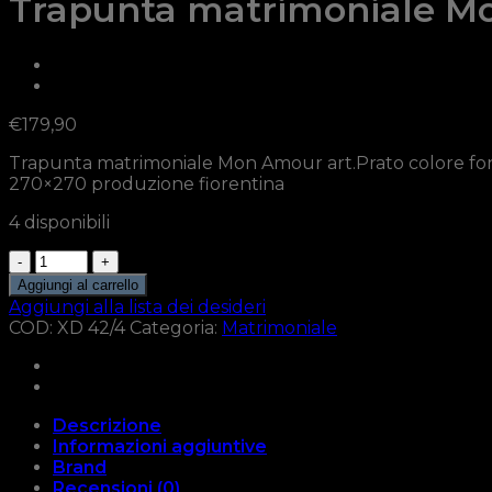
Trapunta matrimoniale Mon
€
179,90
Trapunta matrimoniale Mon Amour art.Prato colore fond
270×270 produzione fiorentina
4 disponibili
Trapunta
matrimoniale
Aggiungi al carrello
Mon
Aggiungi alla lista dei desideri
Amour
COD:
XD 42/4
Categoria:
Matrimoniale
art.Prato
colore
fondo
torto
Descrizione
quantità
Informazioni aggiuntive
Brand
Recensioni (0)