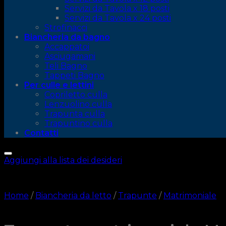
Servizi da Tavola x 18 posti
Servizi da Tavola x 24 posti
Strofinacci
Biancheria da bagno
Accappatoi
Asciugamani
Teli Bagno
Tappeti Bagno
Per culle e lettini
Copriletto culla
Lenzuolino culla
Trapunta culla
Trapuntino culla
Contatti
Aggiungi alla lista dei desideri
Home
/
Biancheria da letto
/
Trapunte
/
Matrimoniale