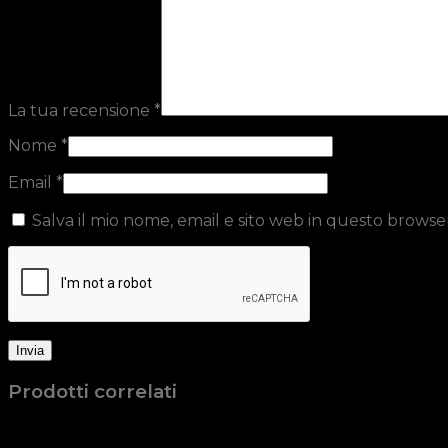
La tua recensione
*
Nome
*
Email
*
Salva il mio nome, email e sito web in questo brows
Prodotti correlati