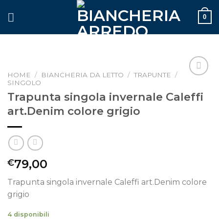
Skip
0
to
content
HOME
/
BIANCHERIA DA LETTO
/
TRAPUNTE
/
SINGOLO
Aggiungi
alla lista
Trapunta singola invernale Caleffi
dei
art.Denim colore grigio
desideri
79,00
€
Trapunta singola invernale Caleffi art.Denim colore
grigio
4 disponibili