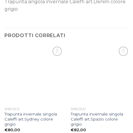
Trapunta singola invernale Caleffi art.Denim colore
grigio
PRODOTTI CORRELATI
Aggiungi
Aggiungi
alla lista
alla lista
dei
dei
desideri
desideri
SINGOLO
SINGOLO
Trapunta invernale singola
Trapunta invernale singola
Caleffi art.Sydney colore
Caleffi art.Spazio colore
grigio
grigio
€
80,00
€
82,00