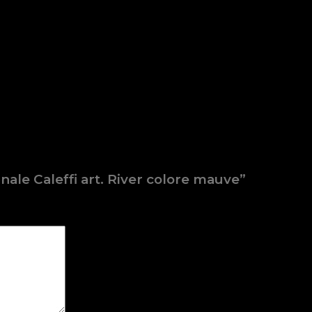
nale Caleffi art. River colore mauve”