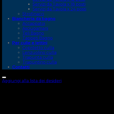
Servizi da Tavola x 18 posti
Servizi da Tavola x 24 posti
Strofinacci
Biancheria da bagno
Accappatoi
Asciugamani
Teli Bagno
Tappeti Bagno
Per culle e lettini
Copriletto culla
Lenzuolino culla
Trapunta culla
Trapuntino culla
Contatti
Aggiungi alla lista dei desideri