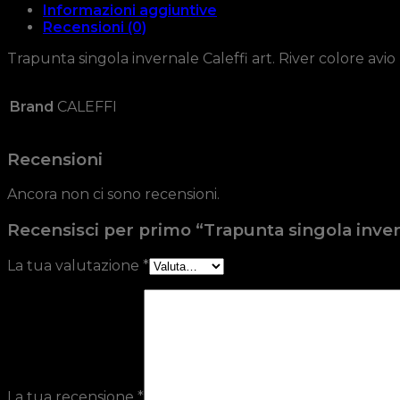
Informazioni aggiuntive
Recensioni (0)
Trapunta singola invernale Caleffi art. River colore avio
Brand
CALEFFI
Recensioni
Ancora non ci sono recensioni.
Recensisci per primo “Trapunta singola inver
La tua valutazione
*
La tua recensione
*