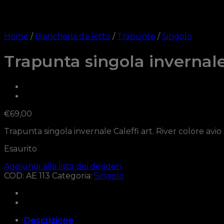
Home
/
Biancheria da letto
/
Trapunte
/
Singolo
Trapunta singola invernale
€
69,00
Trapunta singola invernale Caleffi art. River colore avio
Esaurito
Aggiungi alla lista dei desideri
COD:
AE 113
Categoria:
Singolo
Descrizione