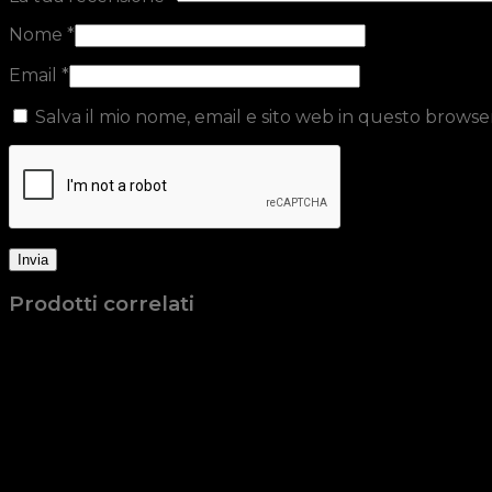
Nome
*
Email
*
Salva il mio nome, email e sito web in questo brows
Prodotti correlati