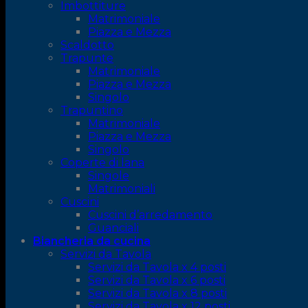
Imbottiture
Matrimoniale
Piazza e Mezza
Scaldotto
Trapunte
Matrimoniale
Piazza e Mezza
Singolo
Trapuntino
Matrimoniale
Piazza e Mezza
Singolo
Coperte di lana
Singole
Matrimoniali
Cuscini
Cuscini d’arredamento
Guanciali
Biancheria da cucina
Servizi da Tavola
Servizi da Tavola x 4 posti
Servizi da Tavola x 6 posti
Servizi da Tavola x 8 posti
Servizi da Tavola x 12 posti