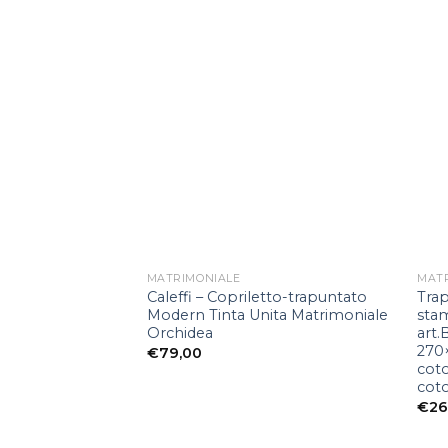
Aggiungi
alla lista
dei
desideri
MATRIMONIALE
MAT
Caleffi – Copriletto-trapuntato
Tra
Modern Tinta Unita Matrimoniale
stam
Orchidea
art.
270
€
79,00
coto
cot
€
26