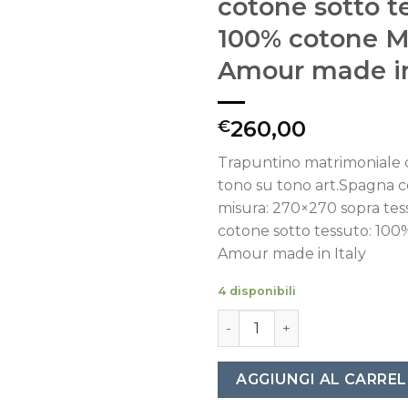
cotone sotto t
100% cotone 
Amour made in
260,00
€
Trapuntino matrimoniale 
tono su tono art.Spagna c
misura: 270×270 sopra tes
cotone sotto tessuto: 10
Amour made in Italy
4 disponibili
Trapuntino matrimoniale co
AGGIUNGI AL CARRE