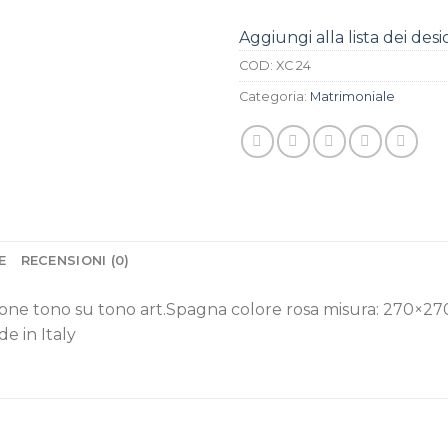
Aggiungi alla lista dei desi
COD:
XC 24
Categoria:
Matrimoniale
E
RECENSIONI (0)
one tono su tono art.Spagna colore rosa misura: 270×27
 in Italy