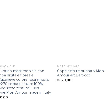
Aggiungi
Aggi
alla lista
alla 
dei
d
desideri
desi
RIMONIALE
MATRIMONIALE
puntino matrimoniale con
Copriletto trapuntato Mon
pa digitale floreale
Amour art.Barocco
Bucaneve colore rosa misura:
€
129,00
×270 sopra tessuto: 100%
ne sotto tessuto: 100%
one Mon Amour made in Italy
0,00