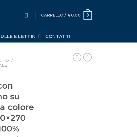
0
CARRELLO /
€
0,00
ULLE E LETTINI
CONTATTI
ETTO
/
ALE
con
no su
a colore
70×270
 100%