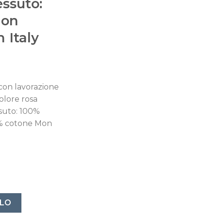
essuto:
Mon
 Italy
con lavorazione
olore rosa
suto: 100%
0% cotone Mon
n lavorazione tono su tono art.Spagna colore rosa misura:
LLO