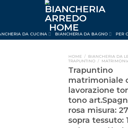
ANCHERIA DA CUCINA
BIANCHERIA DA BAGNO
PER C
HOME
/
BIANCHERIA DA L
TRAPUNTINO
/
MATRIMONI
Trapuntino
Aggiungi
alla lista
matrimoniale 
dei
desideri
lavorazione to
tono art.Spagn
rosa misura: 2
sopra tessuto: