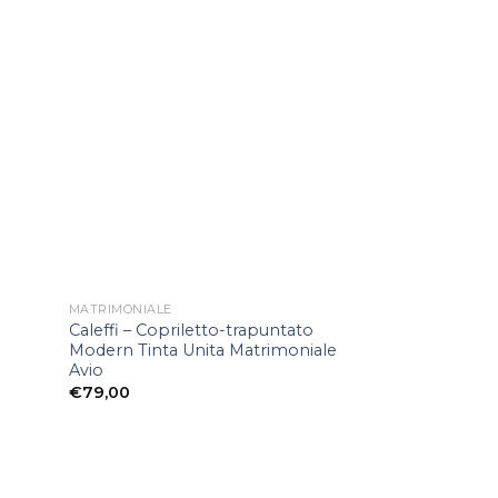
ungi
Aggiungi
lista
alla lista
ei
dei
deri
desideri
MATRIMONIALE
MATRIMONIALE
Caleffi – Copriletto-trapuntato
Copriletto trap
Modern Tinta Unita Matrimoniale
matrimoniale Ca
Avio
colore corallo
€
79,00
€
75,00