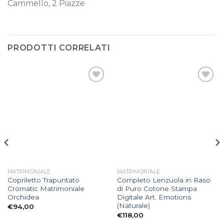
Cammello, 2 Piazze
PRODOTTI CORRELATI
Aggiungi
Aggiungi
alla lista
alla lista
dei
dei
desideri
desideri
MATRIMONIALE
MATRIMONIALE
Copriletto Trapuntato
Completo Lenzuola in Raso
Cromatic Matrimoniale
di Puro Cotone Stampa
Orchidea
Digitale Art. Emotions
(Naturale)
€
94,00
€
118,00