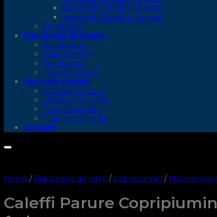
Servizi da Tavola x 18 posti
Servizi da Tavola x 24 posti
Strofinacci
Biancheria da bagno
Accappatoi
Asciugamani
Teli Bagno
Tappeti Bagno
Per culle e lettini
Copriletto culla
Lenzuolino culla
Trapunta culla
Trapuntino culla
Contatti
Home
/
Biancheria da letto
/
Copripiumini
/
Matrimonial
Caleffi Parure Copripiumi