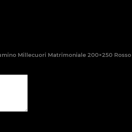
iumino Millecuori Matrimoniale 200×250 Ross