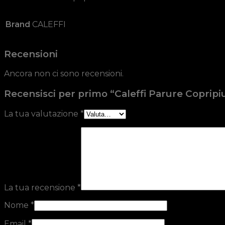
Brand
CALEFFI
Recensioni
Ancora non ci sono recensioni.
Recensisci per primo “Caleffi Parure Coprip
La tua valutazione
*
La tua recensione
*
Nome
*
Email
*