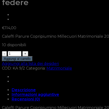
federe
€
114,00
Caleffi Parure Copripiumino Millecuori Matrimoniale 
10 disponibili
Caleffi
Parure
Aggiungi al carrello
Copripiumino
Aggiungi alla lista dei desideri
Millecuori
COD:
KA 9/2
Categoria:
Matrimoniale
Matrimoniale
200x250
Rosso
con
Descrizione
Due
Informazioni aggiuntive
federe
Recensioni (0)
quantità
Caleffi Parure Copripiumino Millecuori Matrimoniale 