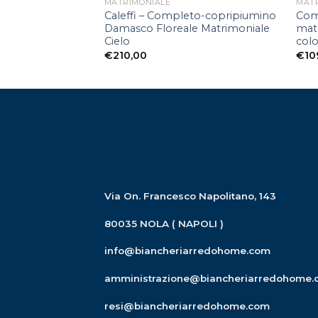
MATRIMONIALE
MAT
Caleffi – Completo-copripiumino
Com
Damasco Floreale Matrimoniale
matr
Cielo
colo
€
210,00
€
10
Via On. Francesco Napolitano, 143
80035 NOLA ( NAPOLI )
info@biancheriarredohome.com
amministrazione@biancheriarredohome.
resi@biancheriarredohome.com