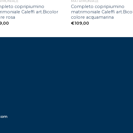
RIMONIALE
MATRIMONIALE
pleto copripiumino
Completo copripiumino
imoniale Caleffi art.Bicolor
matrimoniale Caleffi art.Bico
re rosa
colore acquamarina
9,00
€
109,00
com