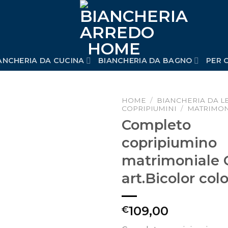
ANCHERIA DA CUCINA
BIANCHERIA DA BAGNO
PER C
HOME
/
BIANCHERIA DA L
COPRIPIUMINI
/
MATRIMON
Completo
ungi alla lista dei desideri
copripiumino
matrimoniale C
art.Bicolor colo
109,00
€