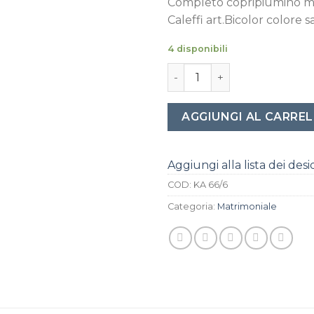
Completo copripiumino m
Caleffi art.Bicolor colore s
4 disponibili
Completo copripiumino matri
AGGIUNGI AL CARRE
Aggiungi alla lista dei desi
COD:
KA 66/6
Categoria:
Matrimoniale