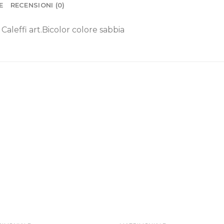
E
RECENSIONI (0)
leffi art.Bicolor colore sabbia
Aggiungi alla lista dei desideri
Aggiungi alla lista dei des