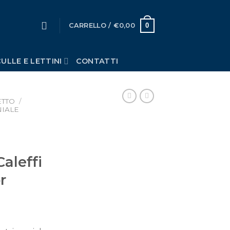
0
CARRELLO /
€
0,00
ULLE E LETTINI
CONTATTI
ETTO
/
IALE
aleffi
r