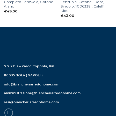
Completo Lenzuola, Cotone ,
Lenzuola, Cotone , Rosa,
Aranc
Singolo, 1006338 , Caleffi
Kids
€
49,00
€
43,00
S.S. 7 bis – Parco Coppola, 168
80035 NOLA ( NAPOLI )
info@biancheriarredohome.com
amministrazione@biancheriarredohome.com
resi@biancheriarredohome.com