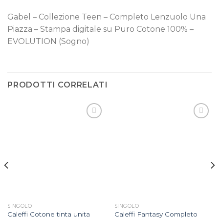
Gabel – Collezione Teen – Completo Lenzuolo Una
Piazza – Stampa digitale su Puro Cotone 100% –
EVOLUTION (Sogno)
PRODOTTI CORRELATI
Aggiungi
Aggiungi
alla lista
alla lista
dei
dei
desideri
desideri
SINGOLO
SINGOLO
Caleffi Cotone tinta unita
Caleffi Fantasy Completo