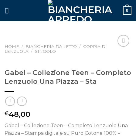
Skip
0
to
content
HOME
/
BIANCHERIA DA LETTO
/
COPPIA DI
LENZUOLA
/
SINGOLO
Aggiungi
alla lista
dei
desideri
Gabel – Collezione Teen – Completo
Lenzuolo Una Piazza – Sta
48,00
€
Gabel – Collezione Teen – Completo Lenzuolo Una
Piazza – Stampa digitale su Puro Cotone 100% –