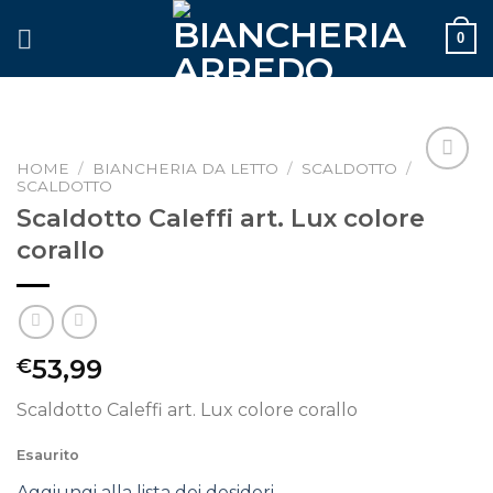
Skip
0
to
content
HOME
/
BIANCHERIA DA LETTO
/
SCALDOTTO
/
SCALDOTTO
Aggiungi
alla lista
Scaldotto Caleffi art. Lux colore
dei
corallo
desideri
53,99
€
Scaldotto Caleffi art. Lux colore corallo
Esaurito
Aggiungi alla lista dei desideri