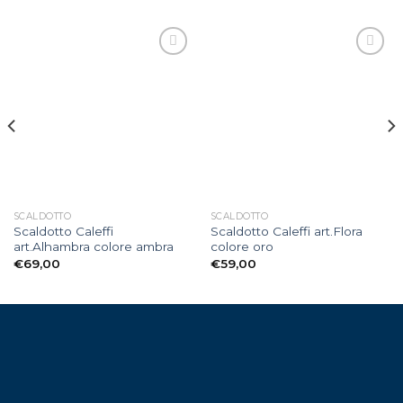
Aggiungi
Aggiungi
alla lista
alla lista
dei
dei
desideri
desideri
SCALDOTTO
SCALDOTTO
Scaldotto Caleffi
Scaldotto Caleffi art.Flora
art.Alhambra colore ambra
colore oro
€
69,00
€
59,00