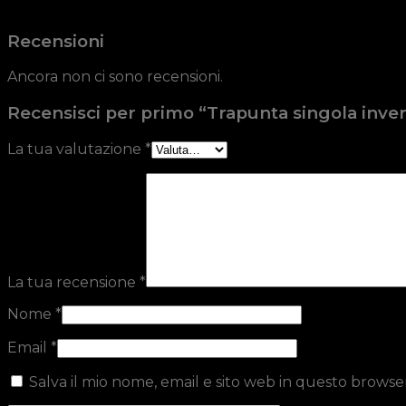
Recensioni
Ancora non ci sono recensioni.
Recensisci per primo “Trapunta singola inver
La tua valutazione
*
La tua recensione
*
Nome
*
Email
*
Salva il mio nome, email e sito web in questo brows