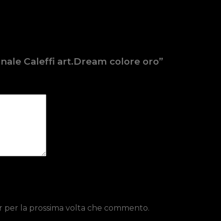
nale Caleffi art.Dream colore oro”
er per la prossima volta che commento.