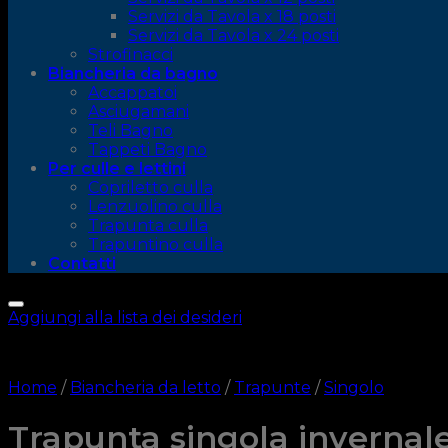
Servizi da Tavola x 18 posti
Servizi da Tavola x 24 posti
Strofinacci
Biancheria da bagno
Accappatoi
Asciugamani
Teli Bagno
Tappeti Bagno
Per culle e lettini
Copriletto culla
Lenzuolino culla
Trapunta culla
Trapuntino culla
Contatti
Aggiungi alla lista dei desideri
Home
/
Biancheria da letto
/
Trapunte
/
Singolo
Trapunta singola invernale